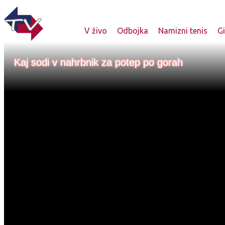
V živo
Odbojka
Namizni tenis
G
Kaj sodi v nahrbnik za potep po gorah