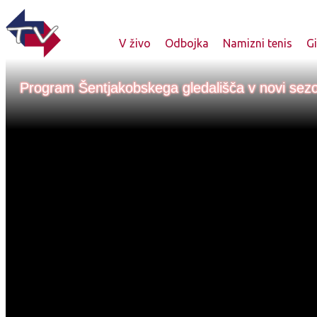
V živo
Odbojka
Namizni tenis
G
Program Šentjakobskega gledališča v novi sez