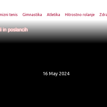
izni tenis
Gimnastika
Atletika
Hitrostno rolanje
Zdr
i in poslancih
16 May 2024