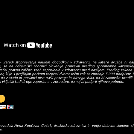
- Zaradi stopnjevanja nasilnih dogodkov v zdravstvu, na katere družba ni naš
, so na Zdravniški zbornici Slovenije pripravili predlog spremembe kazenske
večal pravno zaščito vseh zaposlenih v zdravstvu pred nasiljem. Predlog zakona 
zbor, ki je s prejšnjim petkom razpisal dvomesečni rok za zbiranje 5.000 podpisov. P
 da z vlado in poslanci niso našli pravega in hitrega stika, da bi zakonsko uredili 
 vključili tudi druge zaposlene v zdravstvu, da naj bi podprli njihovo pobudo.
ovedala Nena Kopčavar Guček, družinska zdravnica in vodja delovne skupine »
«.