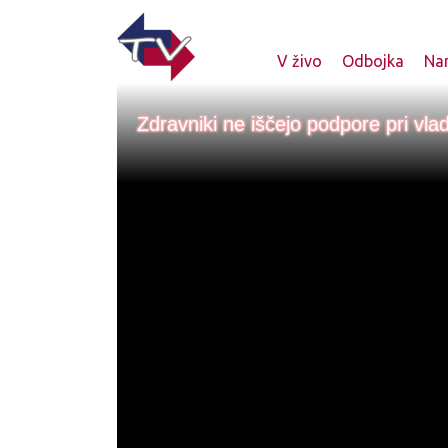
V živo
Odbojka
Nam
Zdravniki ne iščejo podpore pri vlad