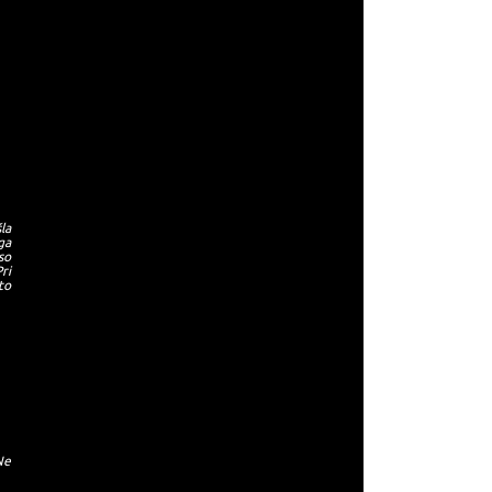
la
ga
so
ri
to
Ne