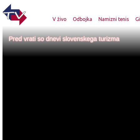
V živo
Odbojka
Namizni tenis
G
Pred vrati so dnevi slovenskega turizma