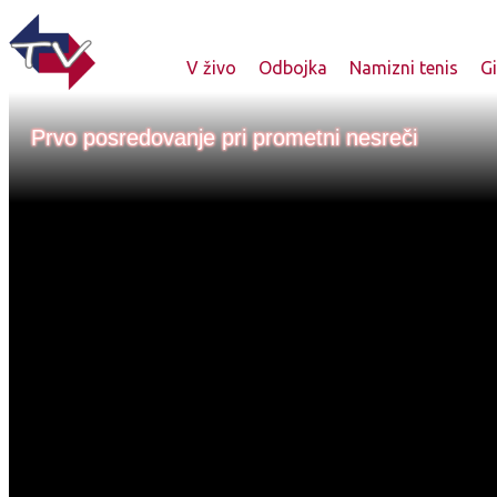
V živo
Odbojka
Namizni tenis
G
Prvo posredovanje pri prometni nesreči