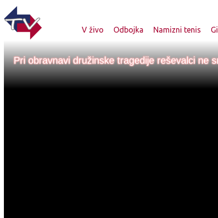
V živo
Odbojka
Namizni tenis
G
Pri obravnavi družinske tragedije reševalci ne 