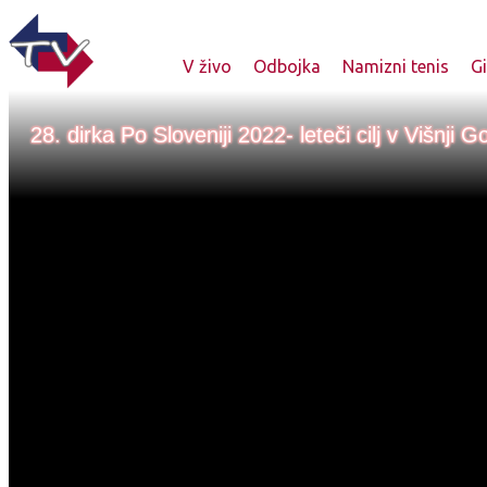
V živo
Odbojka
Namizni tenis
G
28. dirka Po Sloveniji 2022- leteči cilj v Višnji Go