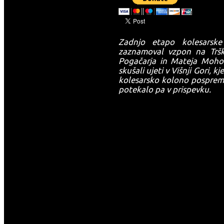
Zadnjo etapo kolesarsk
zaznamoval vzpon na Tršk
Pogačarja in Mateja Mohor
skušali ujeti v Višnji Gori, kje
kolesarsko kolono pospremil
potekalo pa v prispevku.
-->