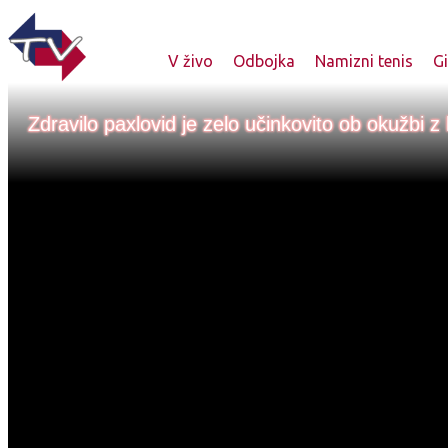
V živo
Odbojka
Namizni tenis
G
Zdravilo paxlovid je zelo učinkovito ob okužbi 