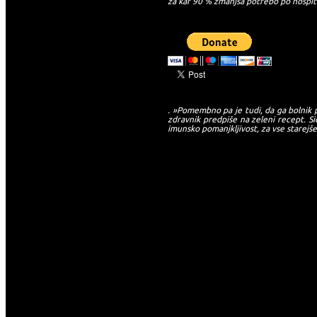
za kar 90 % zmanjša potrebo po hospita
. »Pomembno pa je tudi, da ga bolnik p
zdravnik predpiše na zeleni recept. S
imunsko pomanjkljivost, za vse starejš
-->