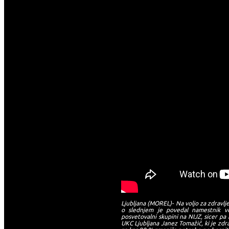
Ljubljana (MOREL)- Na voljo za zdravlj
o slednjem je povedal namestnik vo
posvetovalni skupini na NIJZ, sicer pa 
UKC Ljubljana Janez Tomažič, ki je zdra