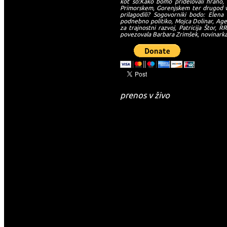
kot so:Kako bomo pridelovali hrano, 
Primorskem, Gorenjskem ter drugod v
prilagodili? Sogovorniki bodo: Elena
podnebno politiko, Mojca Dolinar, Agen
za trajnostni razvoj, Patricija Štor
povezovala Barbara Zrimšek, novinarka
prenos v živo
-->