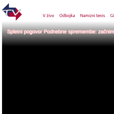
V živo
Odbojka
Namizni tenis
G
Spletni pogovor Podnebne spremembe: začnim