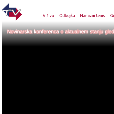
V živo
Odbojka
Namizni tenis
G
Novinarska konferenca o aktualnem stanju gle