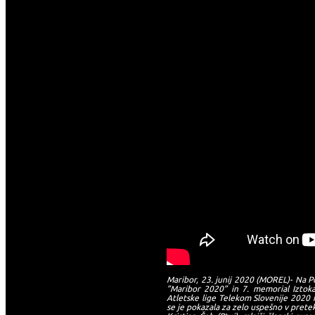
Maribor, 23. junij 2020 (MOREL)- Na Po
”Maribor 2020” in 7. memorial Iztoka
Atletske lige Telekom Slovenije 2020 i
se je pokazala za zelo uspešno v prete