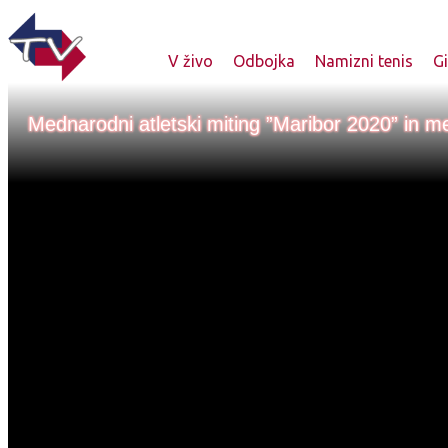
V živo
Odbojka
Namizni tenis
G
Mednarodni atletski miting ”Maribor 2020” in m