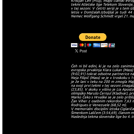
Kristjan Čeh (Ptuj), mlajši članski evr
tekmi Atletske lige Telekom Slovenije, 
v tej sezoni. V četrti seriji je s tem i
letos v Domžalah.Izboljšal je tudi 44
Nemec Wolfgang Schmidt vrgel 21. ma
-->
Čeh ni bil edini, ki je na zelo zanimi
evropska prvakinja Klara Lukan (Mass) 
(9:02,91) tokrat odsotne partnerice na
Neja Filipič (Mass) se je v troskoku s
je že lani v teku na 200 m zmogla Maja
na svoji prvi tekmi v tej sezoni zmaga
(23,85). V skoku v višino je Lia Apost
olimpijko Marušo Černjul (Kladivar), pr
Marko Čeko s Hrvaške se je zelo pribli
Žan Viher z osebnim rekordom 7,63 m. 
Rodrigues iz Venezuele (68,52 m).
V memorialni disciplini Iztoka Ciglarič
Šimenkom Laličem (3:54,69), članom ma
Naslednja tekma slovenske lige bo 4. in 