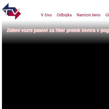
V živo
Odbojka
Namizni tenis
G
Zeleni vozni pasovi za hiter pretok tovora v po