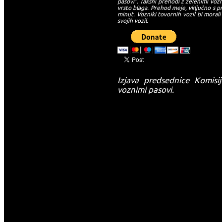
pasovi“. Takšni prehodi z zelenimi vozn
vrsto blaga. Prehod meje, vključno s pr
minut. Vozniki tovornih vozil bi morali
svojih vozil.
Izjava predsednice Komisi
voznimi pasovi.
-->