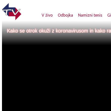
V živo
Odbojka
Namizni tenis
G
Kako se otrok okuži z koronavirusom in kako ra