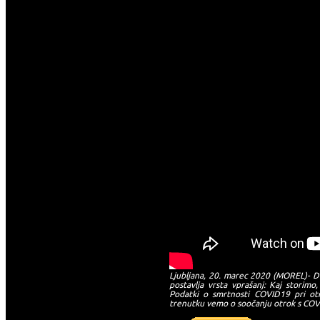
Ljubljana, 20. marec 2020 (MOREL)- Do
postavlja vrsta vprašanj: Kaj storim
Podatki o smrtnosti COVID19 pri otr
trenutku vemo o soočanju otrok s CO