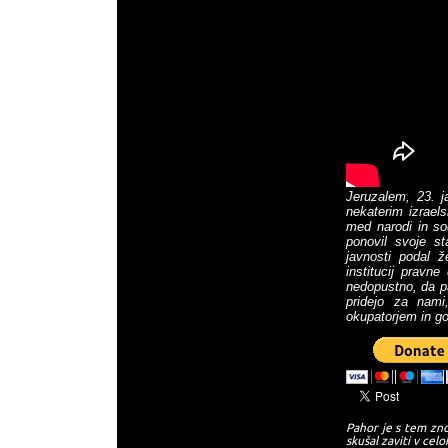
Jeruzalem, 23. 
nekaterim izrael
med narodi in so
ponovil svoje st
javnosti podal ž
institucij pravn
nedopustno, da p
pridejo za nami
okupatorjem in g
Pahor je s tem zno
skušal zaviti v celo