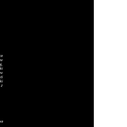
ke
ov
j,
ki
ev
ti
ki
 z
va