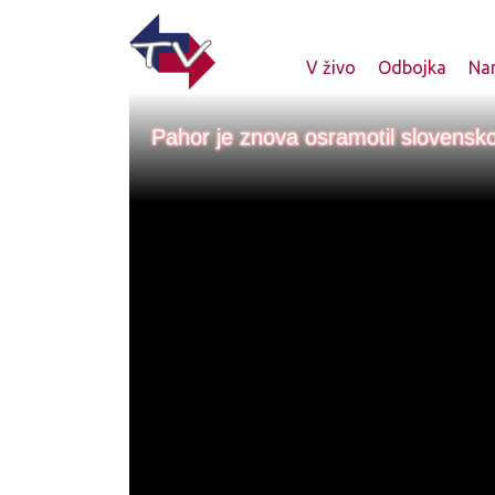
V živo
Odbojka
Nam
Pahor je znova osramotil slovensk