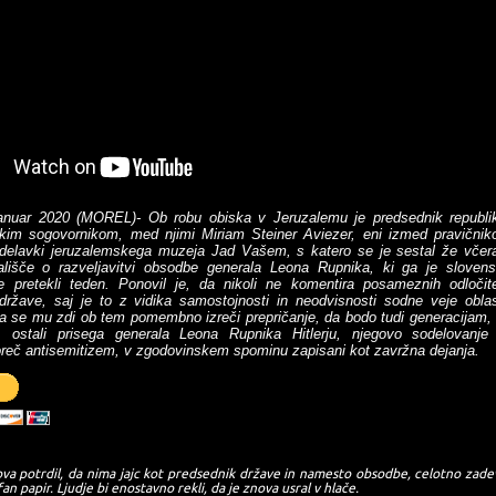
januar 2020 (MOREL)- Ob robu obiska v Jeruzalemu je predsednik republi
skim sogovornikom, med njimi Miriam Steiner Aviezer, eni izmed pravičnik
delavki jeruzalemskega muzeja Jad Vašem, s katero se je sestal že včera
ališče o razveljavitvi obsodbe generala Leona Rupnika, ki ga je slovens
e pretekli teden. Ponovil je, da nikoli ne komentira posameznih odločit
e države, saj je to z vidika samostojnosti in neodvisnosti sodne veje oblas
a se mu zdi ob tem pomembno izreči prepričanje, da bodo tudi generacijam, 
, ostali prisega generala Leona Rupnika Hitlerju, njegovo sodelovanje
oreč antisemitizem, v zgodovinskem spominu zapisani kot zavržna dejanja.
va potrdil, da nima jajc kot predsednik države in namesto obsodbe, celotno zade
fan papir. Ljudje bi enostavno rekli, da je znova usral v hlače.