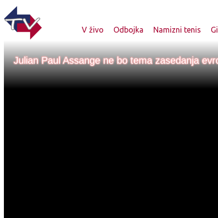
V živo
Odbojka
Namizni tenis
G
Julian Paul Assange ne bo tema zasedanja ev