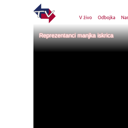
V živo
Odbojka
Nam
Reprezentanci manjka iskrica