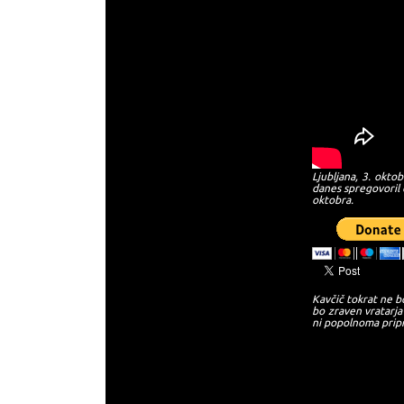
Ljubljana, 3. okt
danes spregovoril o
oktobra.
Kavčič tokrat ne b
bo zraven vratarja
ni popolnoma pripra