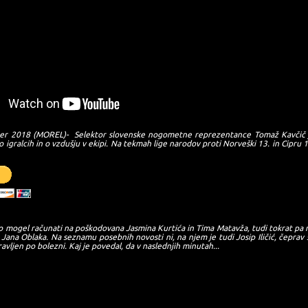
ober 2018 (MOREL)- Selektor slovenske nogometne reprezentance Tomaž Kavčič 
 igralcih in o vzdušju v ekipi. Na tekmah lige narodov proti Norveški 13. in Cipru 1
o mogel računati na poškodovana Jasmina Kurtića in Tima Matavža, tudi tokrat pa 
 Jana Oblaka. Na seznamu posebnih novosti ni, na njem je tudi Josip Iličić, čeprav 
vljen po bolezni. Kaj je povedal, da v naslednjih minutah...