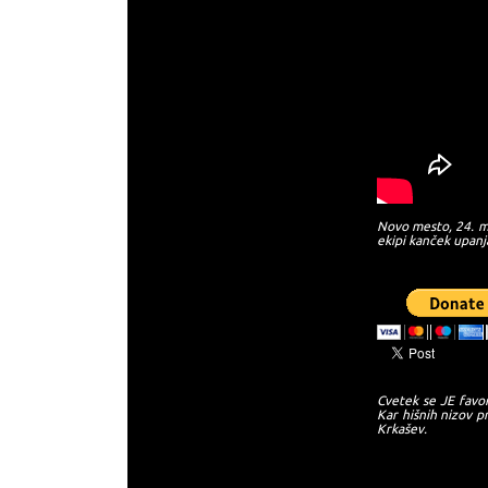
Novo mesto, 24. m
ekipi kanček upanj
Cvetek se JE favor
Kar hišnih nizov pr
Krkašev.