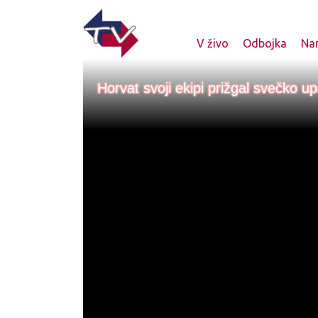
V živo
Odbojka
Nam
Horvat svoji ekipi prižgal svečko u