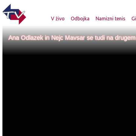
V živo
Odbojka
Namizni tenis
G
Ana Odlazek in Nejc Mavsar se tudi na drugem 