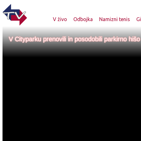
V živo
Odbojka
Namizni tenis
G
V Cityparku prenovili in posodobili parkirno hišo