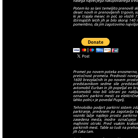
našega največjega nakupovalnega sred
Potem ko so lani temeljito prenovili s
deset novih in prenovljenih trgovin, so
ki je trajala mesec in pol, so vložili
štirinajstih letih jih je bilo skoraj 1
pomembno, da jim zagotovimo najvišjo s
-->
Promet po novem poteka enosmerno, s č
pretočnost prometa. Prednosti novega 
1600 brezplačnih in po novem prostorne
predstavnikom sedme sile predstavil
avtomobil Eurban in jih popeljal en krog.
avtomobili niso bili izbrani po nakl
označeni parkirni mesti za električn
lahko polni,« je povedal Pugelj.
Tehnološko podprt parkirni sistem zd
parkiranje, predvsem pa zagotavlja t
vozniki lažje najdejo prosto parkirn
zasedena mesta, modre označujejo p
majhnimi otroki. Pred vsakim krakom
parkirnih mest. Table so tudi na preho
jih čaka tam.